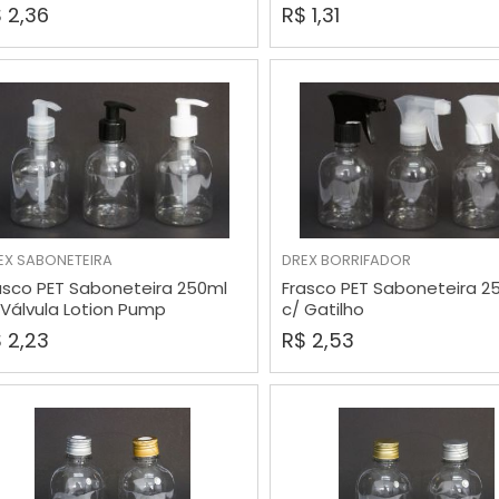
 2,36
R$ 1,31
EX
SABONETEIRA
DREX
BORRIFADOR
COMPRAR
COMPRAR
asco PET Saboneteira 250ml
Frasco PET Saboneteira 2
 Válvula Lotion Pump
c/ Gatilho
 2,23
R$ 2,53