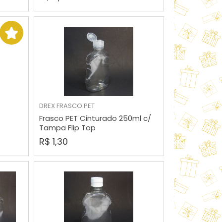
DREX
FRASCO PET
COMPRAR
Frasco PET Cinturado 250ml c/
Tampa Flip Top
R$ 1,30