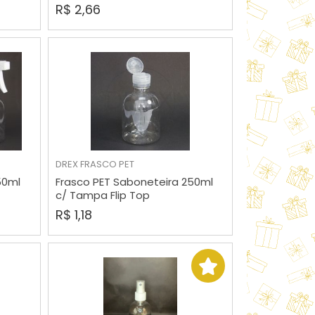
R$ 2,66
DREX
FRASCO PET
COMPRAR
50ml
Frasco PET Saboneteira 250ml
c/ Tampa Flip Top
R$ 1,18