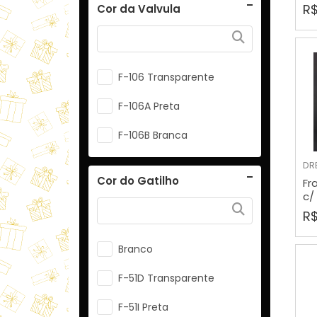
R$
Cor da Valvula
F-102B Prata
F-102C Dourada
F-106 Transparente
F-103 Branca
F-106A Preta
F-103B Preta
F-106B Branca
F-103C Vermelha
DR
F-103D Verde
Cor do Gatilho
Fr
c/
F-103F Amarela
R$
F-103H Laranja
Branco
F-103I Roxa
F-51D Transparente
F-103K Azul
F-51I Preta