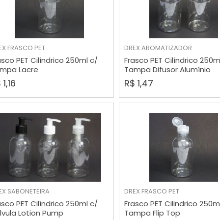
EX
FRASCO PET
DREX
AROMATIZADOR
COMPRAR
COMPRAR
asco PET Cilíndrico 250ml c/
Frasco PET Cilíndrico 250m
mpa Lacre
Tampa Difusor Alumínio
 1,16
R$ 1,47
EX
SABONETEIRA
DREX
FRASCO PET
COMPRAR
COMPRAR
asco PET Cilíndrico 250ml c/
Frasco PET Cilindrico 250m
lvula Lotion Pump
Tampa Flip Top