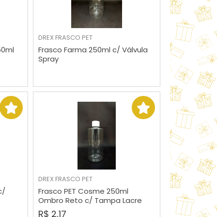
DREX
FRASCO PET
VER MAIS
50ml
Frasco Farma 250ml c/ Válvula
Spray
DREX
FRASCO PET
COMPRAR
c/
Frasco PET Cosme 250ml
Ombro Reto c/ Tampa Lacre
R$ 2,17