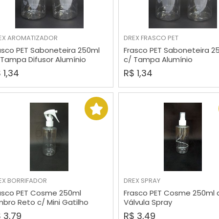
EX
AROMATIZADOR
DREX
FRASCO PET
COMPRAR
COMPRAR
asco PET Saboneteira 250ml
Frasco PET Saboneteira 2
 Tampa Difusor Alumínio
c/ Tampa Alumínio
 1,34
R$ 1,34
EX
BORRIFADOR
DREX
SPRAY
COMPRAR
COMPRAR
asco PET Cosme 250ml
Frasco PET Cosme 250ml 
bro Reto c/ Mini Gatilho
Válvula Spray
 3,79
R$ 3,49