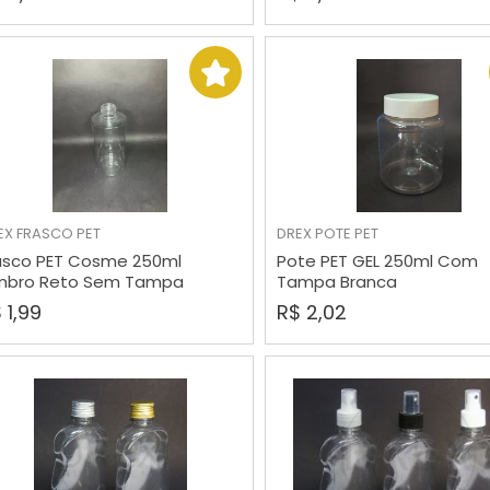
EX
FRASCO PET
DREX
POTE PET
COMPRAR
COMPRAR
asco PET Cosme 250ml
Pote PET GEL 250ml Com
bro Reto Sem Tampa
Tampa Branca
 1,99
R$ 2,02