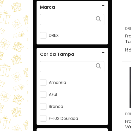
Marca
DR
DREX
Fr
Ta
R$
Cor da Tampa
Amarela
Azul
Branca
DR
F-102 Dourada
Fr
Vá
F-102A Prata