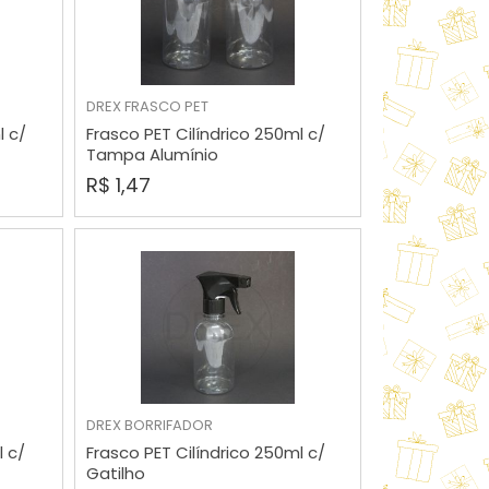
MAIOR PREÇO
A - Z
DREX
FRASCO PET
COMPRAR
l c/
Frasco PET Cilíndrico 250ml c/
Tampa Alumínio
R$ 1,47
DREX
BORRIFADOR
COMPRAR
l c/
Frasco PET Cilíndrico 250ml c/
Gatilho