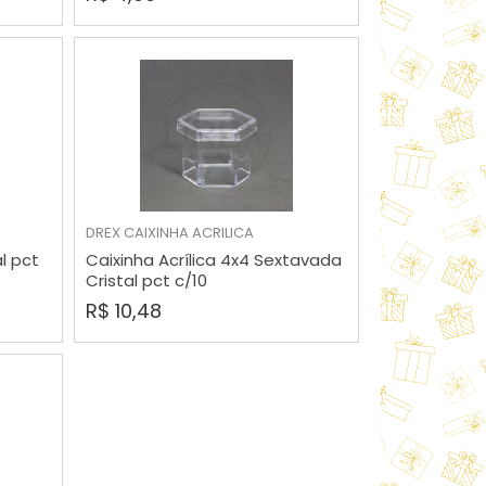
DREX
CAIXINHA ACRILICA
COMPRAR
al pct
Caixinha Acrílica 4x4 Sextavada
Cristal pct c/10
R$ 10,48