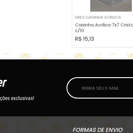
DREX
CAIXINHA ACRILICA
COMPRAR
Caixinha Acrílica 7x7 Crist
c/10
R$ 15,13
r
ções exclusivas!
FORMAS DE ENVIO