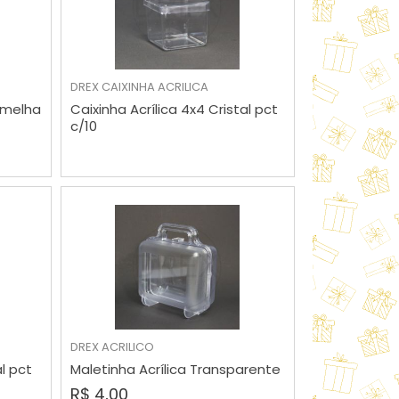
MAIOR PREÇO
A - Z
DREX
CAIXINHA ACRILICA
VER MAIS
rmelha
Caixinha Acrílica 4x4 Cristal pct
c/10
COMPRAR
DREX
ACRILICO
al pct
Maletinha Acrílica Transparente
R$ 4,00