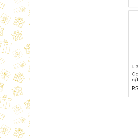
CXPP-17 Rosa
CXPP-18 Azul Bb
CXPP-18A Azul Bic
CXPP-19 Vermelha
CXPP-20 Pink
DR
Ca
CXPP-22 Lilas
c/
CXPP-23 Branca
R$
CXPP-24A Pink
CXPP-25 Azul Bb
CXPP-25A Azul Bic
CXPP-26 Amarela