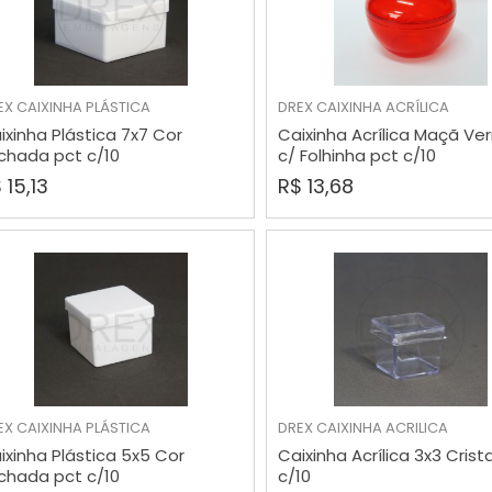
EX
CAIXINHA PLÁSTICA
DREX
CAIXINHA ACRÍLICA
COMPRAR
COMPRAR
ixinha Plástica 7x7 Cor
Caixinha Acrílica Maçã Ve
chada pct c/10
c/ Folhinha pct c/10
 15,13
R$ 13,68
VER MAIS
VER MAIS
EX
CAIXINHA PLÁSTICA
DREX
CAIXINHA ACRILICA
ixinha Plástica 5x5 Cor
Caixinha Acrílica 3x3 Crist
chada pct c/10
c/10