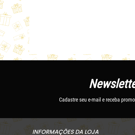
CXPP-27 Vermelho
CXPP-30 Lilas
CXPP-31 Laranja
CXPP-31R Rosa
CXPP-32 Verde Claro
CXPP-33 Verde Escuro
Newslette
CXPP-34 Preta
CXPP-35 Dourada
Cadastre seu e-mail e receba promo
INFORMAÇÕES DA LOJA