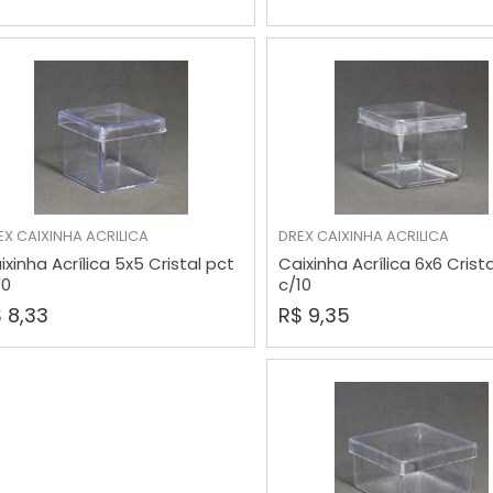
EX
CAIXINHA ACRILICA
DREX
CAIXINHA ACRILICA
COMPRAR
COMPRAR
ixinha Acrílica 5x5 Cristal pct
Caixinha Acrílica 6x6 Crist
10
c/10
 8,33
R$ 9,35