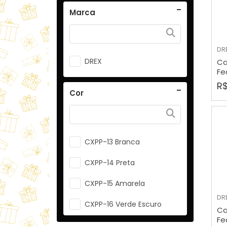
Marca
DR
DREX
Ca
Fe
R$
Cor
CXPP-13 Branca
CXPP-14 Preta
CXPP-15 Amarela
DR
CXPP-16 Verde Escuro
Ca
Fe
CXPP-16a Laranja