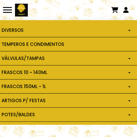
DIVERSOS
TEMPEROS E CONDIMENTOS
BISNAGA PLÁSTICA
VÁLVULAS/TAMPAS
VIDROS
FRASCOS 10 ~ 140ML
VÁLVULA LOTION PUMP
VARETAS P/ AROMATIZADOR
FRASCOS 150ML ~ 1L
FRASCO PET 10ML
VÁLVULA SPRAY
SACOLAS KRAFT
ARTIGOS P/ FESTAS
FRASCO PET 150ML
FRASCO PET 20ML
GATILHO
RELIGIOSOS
POTES/BALDES
TUBETES E MINI TUBETES
FRASCO PET 200ML
FRASCO PET 30ML
TAMPA PLÁSTICA
BALDINHOS
BALEIROS
FRASCO PET 240ML
FRASCO PET 40ML
TAMPA ALUMÍNIO