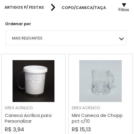
BALDES
CAIXINHAS
FRASCO PET 250ML
FRASCO PET 60ML
TAMPA METAL
ARTIGOS P/ FESTAS
COPO/CANECA/TAÇA
Filtros
COSMÉTICOS
LATINHAS
FRASCO PET 300ML
FRASCO PET 80ML
TAMPA CATRACA
Ordenar por
ALIMENTOS
GARRAFINHAS
FRASCO PET 320ML
FRASCO PET 100ML
MAIS RELEVANTES
FARMA ROSCA
ACRÍLICOS
FRASCO PET 500ML
FRASCO PET 120ML
MAIS VENDIDOS
FARMA PRESSÃO
GELEINHA
FRASCOS PET 1 LITRO
FRASCO PET 140ML
MENOR PREÇO
POTE CRISTAL
DIVERSOS
MAIOR PREÇO
POTE PET
COPO/CANECA/TAÇA
A - Z
DREX
ACRILICO
DREX
ACRÌLICO
Caneca Acrílica para
Mini Caneca de Chopp
Personalizar
pct c/10
R$ 3,94
R$ 15,13