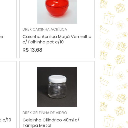
DREX
CAIXINHA ACRÍLICA
COMPRAR
he
Caixinha Acrílica Maçã Vermelha
c/ Folhinha pct c/10
R$ 13,68
DREX
GELEINHA DE VIDRO
COMPRAR
 c/10
Geleinha Cilíndrico 40ml c/
Tampa Metal