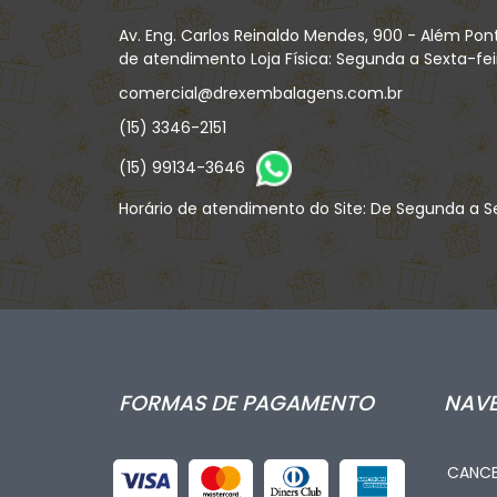
Rosa Bb
Av. Eng. Carlos Reinaldo Mendes, 900 - Além Pon
de atendimento Loja Física: Segunda a Sexta-feira
Roxa
comercial@drexembalagens.com.br
T-01 Branco
(15) 3346-2151
(15) 99134-3646
T-02 Transparente
Horário de atendimento do Site: De Segunda a Se
T-03 Preto
T-04 Azul Bic
T-05 Azul Bebe
T-06 Rosa
T-07 Pink
FORMAS DE PAGAMENTO
NAV
T-09 Vermelho
CANCE
T-10 Verde Escuro