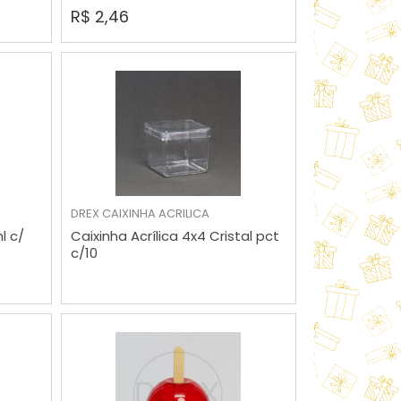
R$ 2,46
DREX
CAIXINHA ACRILICA
VER MAIS
l c/
Caixinha Acrílica 4x4 Cristal pct
c/10