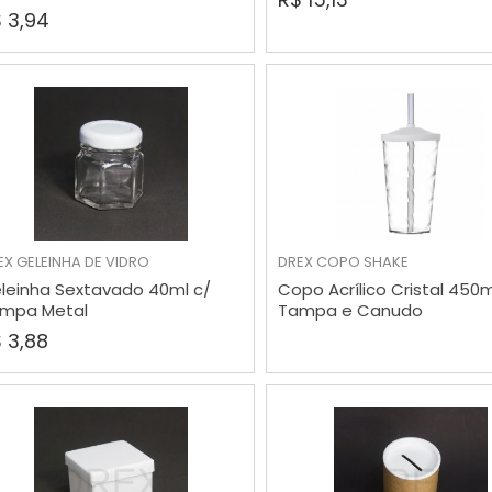
 3,94
EX
GELEINHA DE VIDRO
DREX
COPO SHAKE
COMPRAR
VER MAIS
leinha Sextavado 40ml c/
Copo Acrílico Cristal 450m
mpa Metal
Tampa e Canudo
 3,88