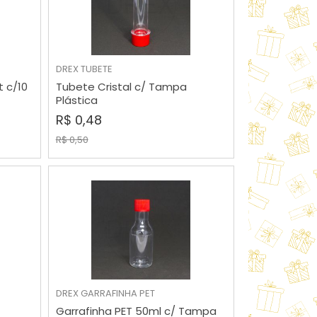
MAIOR PREÇO
A - Z
DREX
TUBETE
t c/10
Tubete Cristal c/ Tampa
COMPRAR
Plástica
R$ 0,48
R$ 0,50
DREX
GARRAFINHA PET
COMPRAR
Garrafinha PET 50ml c/ Tampa