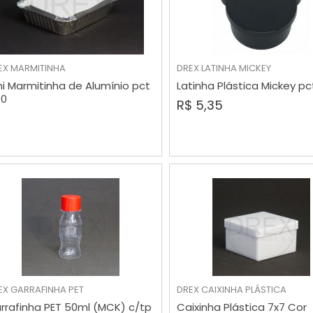
EX
MARMITINHA
DREX
LATINHA MICKEY
ni Marmitinha de Alumínio pct
Latinha Plástica Mickey pc
VER MAIS
COMPRAR
10
R$ 5,35
EX
GARRAFINHA PET
DREX
CAIXINHA PLÁSTICA
COMPRAR
COMPRAR
rrafinha PET 50ml (MCK) c/tp
Caixinha Plástica 7x7 Cor