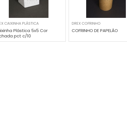
VER MAIS
VER MAIS
EX
CAIXINHA PLÁSTICA
DREX
COFRINHO
ixinha Plástica 5x5 Cor
COFRINHO DE PAPELÃO
chada pct c/10