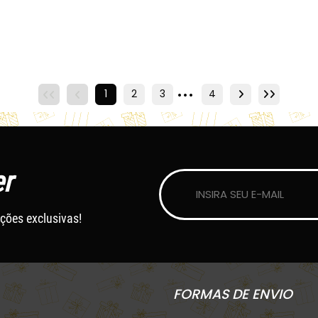
...
1
2
3
4
4
r
ções exclusivas!
FORMAS DE ENVIO