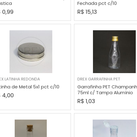
ástica
Fechada pct c/10
 0,99
R$ 15,13
EX
LATINHA REDONDA
DREX
GARRAFINHA PET
COMPRAR
COMPRAR
tinha de Metal 5x1 pct c/10
Garrafinha PET Champan
75ml c/ Tampa Alumínio
 4,00
R$ 1,03