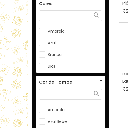
Pl
Cores
R$
CXA-18 Transparente
CXPP-02 Preta
Amarelo
CXPP-04 Azul Bic
Azul
CXPP-05 Amarela
Branca
CXPP-06 Verde Escuro
Lilas
CXPP-07 Verde Claro
DR
Preta
La
CXPP-08 Lilás
Cor da Tampa
R$
Rosa
CXPP-09 Branca
TP-01 Branco
CXPP-10 Rosa
Amarela
TP-02 Transparente
CXPP-103 Transparente
Azul Bebe
TP-03 Preto