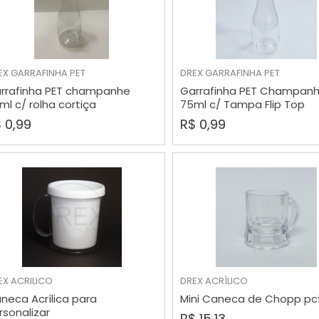
EX
GARRAFINHA PET
DREX
GARRAFINHA PET
COMPRAR
COMPRAR
rrafinha PET champanhe
Garrafinha PET Champan
ml c/ rolha cortiça
75ml c/ Tampa Flip Top
 0,99
R$ 0,99
EX
ACRILICO
DREX
ACRÌLICO
COMPRAR
COMPRAR
neca Acrílica para
Mini Caneca de Chopp pct
rsonalizar
R$ 15,13