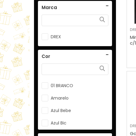
Marca
DR
DREX
Mi
c/
Cor
01 BRANCO
Amarelo
Azul Bebe
Azul Bic
DR
Ga
Branco