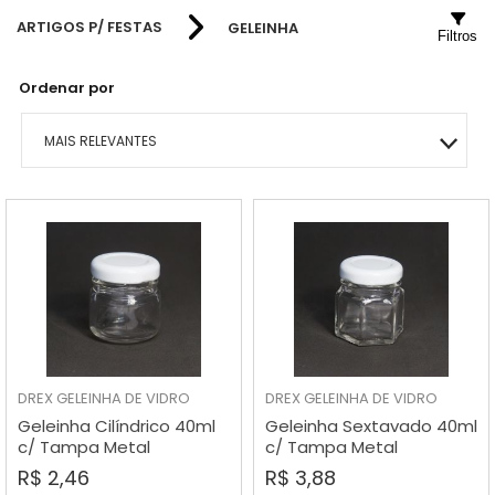
BALDES
CAIXINHAS
FRASCO PET 250ML
FRASCO PET 60ML
TAMPA METAL
ARTIGOS P/ FESTAS
GELEINHA
Filtros
COSMÉTICOS
LATINHAS
FRASCO PET 300ML
FRASCO PET 80ML
TAMPA CATRACA
Ordenar por
ALIMENTOS
GARRAFINHAS
FRASCO PET 320ML
FRASCO PET 100ML
MAIS RELEVANTES
FARMA ROSCA
ACRÍLICOS
FRASCO PET 500ML
FRASCO PET 120ML
MAIS VENDIDOS
FARMA PRESSÃO
GELEINHA
FRASCOS PET 1 LITRO
FRASCO PET 140ML
MENOR PREÇO
POTE CRISTAL
DIVERSOS
MAIOR PREÇO
POTE PET
COPO/CANECA/TAÇA
A - Z
DREX
GELEINHA DE VIDRO
DREX
GELEINHA DE VIDRO
Geleinha Cilíndrico 40ml
Geleinha Sextavado 40ml
c/ Tampa Metal
c/ Tampa Metal
R$ 2,46
R$ 3,88