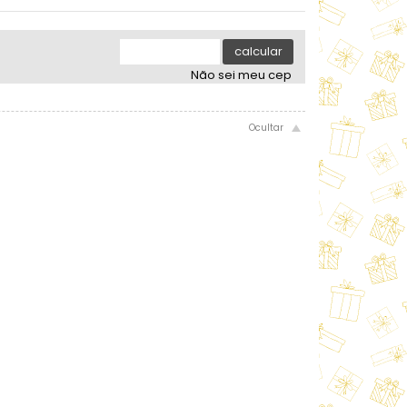
.
.
.
.
.
calcular
Não sei meu cep