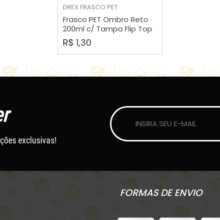
COMPRAR
DREX
FRASCO PET
Frasco PET Ombro Reto
200ml c/ Tampa Flip Top
R$ 1,30
r
ções exclusivas!
FORMAS DE ENVIO