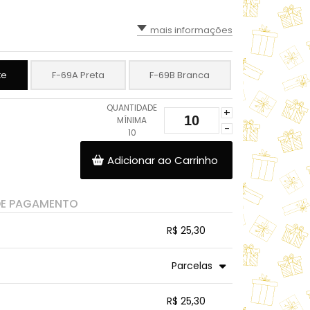
mais informações
te
F-69A Preta
F-69B Branca
QUANTIDADE
+
MÍNIMA
-
10
Adicionar ao Carrinho
DE PAGAMENTO
R$ 25,30
.
.
.
.
Parcelas
.
.
.
.
.
R$ 25,30
.