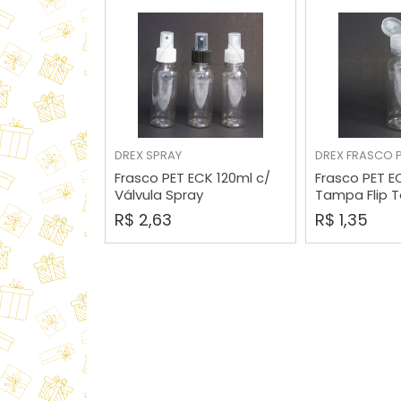
DREX
SPRAY
DREX
FRASCO 
COMPRAR
COMP
Frasco PET ECK 120ml c/
Frasco PET E
Válvula Spray
Tampa Flip 
R$ 2,63
R$ 1,35