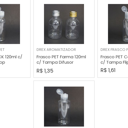
PET
DREX
AROMATIZADOR
DREX
FRASCO 
RAR
COMPRAR
COMP
CK 120ml c/
Frasco PET Farma 120ml
Frasco PET 
Top
c/ Tampa Difusor
c/ Tampa Fli
Aluminio
R$ 1,61
R$ 1,35