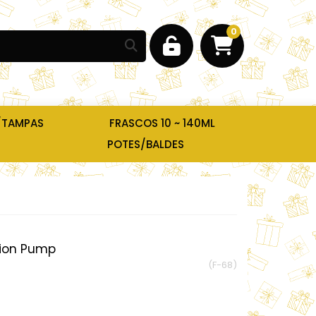
0
/TAMPAS
FRASCOS 10 ~ 140ML
POTES/BALDES
tion Pump
(F-68)