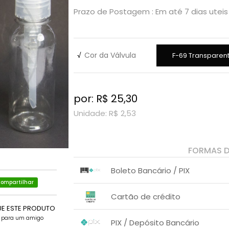
Prazo de Postagem : Em até 7 dias uteis
√
Cor da Válvula
F-69 Transparen
por: R$
25,30
Unidade: R$
2,53
FORMAS 
Boleto Bancário / PIX
ompartilhar
1x sem juros de R$ 25,30
.
.
.
.
Cartão de crédito
.
.
UE ESTE PRODUTO
1x sem juros de R$ 25,30
.
.
e para um amigo
.
.
PIX / Depósito Bancário
.
.