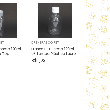
PET
DREX
FRASCO PET
RAR
COMPRAR
Cosme 120ml
Frasco PET Farma 120ml
p Top
c/ Tampa Plástica Lacre
R$ 1,02