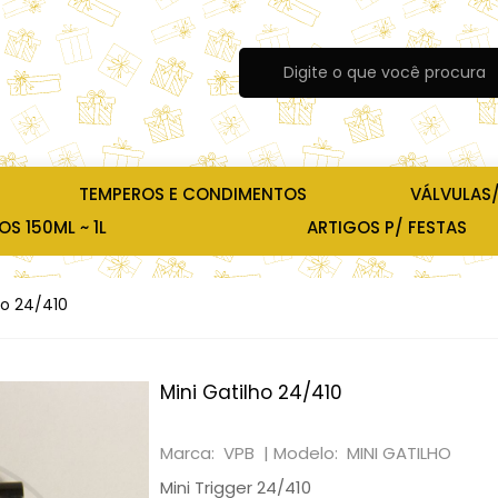
TEMPEROS E CONDIMENTOS
VÁLVULAS
S 150ML ~ 1L
ARTIGOS P/ FESTAS
ho 24/410
Mini Gatilho 24/410
Marca: VPB |
Modelo: MINI GATILHO
Mini Trigger 24/410