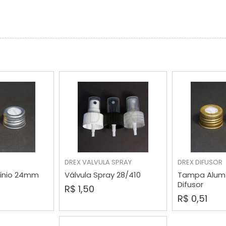
RAR
COMPRAR
COMP
DREX
VALVULA SPRAY
DREX
DIFUSOR
ínio 24mm
Válvula Spray 28/410
Tampa Alum
Difusor
R$ 1,50
R$ 0,51