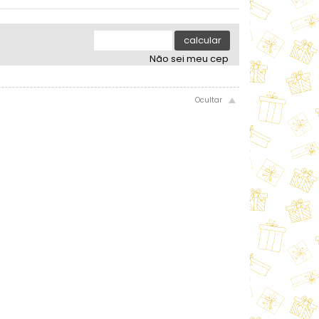
.
.
.
.
.
calcular
Não sei meu cep