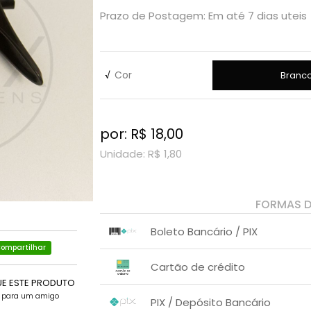
Prazo de Postagem: Em até 7 dias uteis
√
Cor
Branc
por: R$
18,00
Unidade: R$
1,80
FORMAS 
Boleto Bancário / PIX
ompartilhar
1x sem juros de R$ 18,00
.
.
.
.
Cartão de crédito
.
.
UE ESTE PRODUTO
1x sem juros de R$ 18,00
.
.
e para um amigo
.
.
PIX / Depósito Bancário
.
.