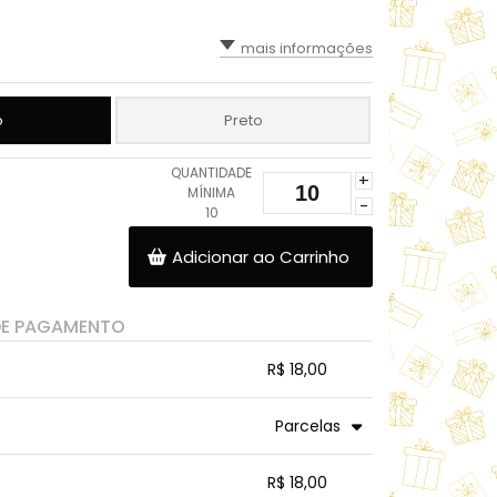
mais informações
o
Preto
QUANTIDADE
+
MÍNIMA
-
10
Adicionar ao Carrinho
DE PAGAMENTO
R$ 18,00
.
.
.
.
Parcelas
.
.
.
.
.
R$ 18,00
.