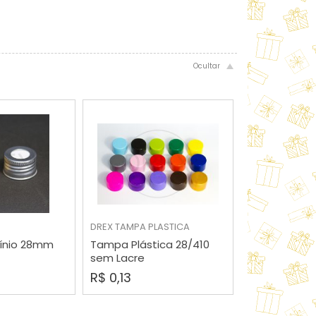
RAR
COMPRAR
DREX
TAMPA PLASTICA
ínio 28mm
Tampa Plástica 28/410
sem Lacre
R$ 0,13