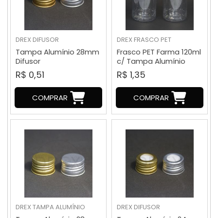
DREX
DIFUSOR
DREX
FRASCO PET
Tampa Alumínio 28mm
Frasco PET Farma 120ml
Difusor
c/ Tampa Alumínio
R$ 0,51
R$ 1,35
COMPRAR
COMPRAR
DREX
TAMPA ALUMÍNIO
DREX
DIFUSOR