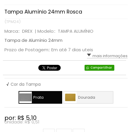
Tampa Alumínio 24mm Rosca
(TPM24)
Marca:: DREX |
Modelo:: TAMPA ALUMÍNIO
Tampa de Alumínio 24mm
Prazo de Postagem:: Em até 7 dias uteis
mais informações
Compartilhar
√
Cor da Tampa
Prata
Dourada
por: R$
5,10
Unidade: R$
0,51