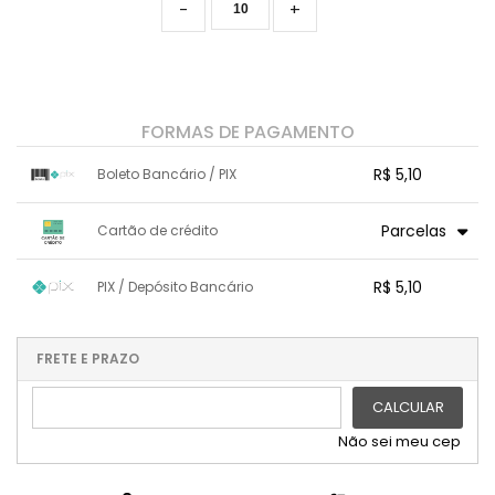
-
+
FORMAS DE PAGAMENTO
R$ 5,10
Boleto Bancário / PIX
1x sem juros de R$ 5,10
.
.
.
.
Parcelas
Cartão de crédito
.
.
.
.
.
.
.
1x sem juros de R$ 5,10
.
.
.
.
R$ 5,10
PIX / Depósito Bancário
.
.
.
.
.
.
.
1x sem juros de R$ 5,10
.
.
.
.
.
.
.
.
.
.
FRETE E PRAZO
.
CALCULAR
Não sei meu cep