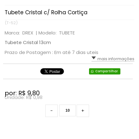
Tubete Cristal c/ Rolha Cortiça
(T-52)
Marca: DREX |
Modelo: TUBETE
Tubete Cristal 13cm
Prazo de Postagem : Em até 7 dias uteis
mais informações
Compartilhar
por: R$
9,80
Unidade: R$
0,98
-
+