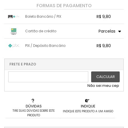
FORMAS DE PAGAMENTO
R$ 9,80
Boleto Bancário / PIX
1x sem juros de R$ 9,80
.
.
.
.
Parcelas
Cartão de crédito
.
.
.
.
.
.
.
1x sem juros de R$ 9,80
.
.
.
.
R$ 9,80
PIX / Depósito Bancário
.
.
.
.
.
.
.
1x sem juros de R$ 9,80
.
.
.
.
.
.
.
.
.
.
FRETE E PRAZO
.
CALCULAR
Não sei meu cep
DÚVIDAS
INDIQUE
TIRE SUAS DÚVIDAS SOBRE ESTE
INDIQUE ESTE PRODUTO A UM AMIGO
PRODUTO